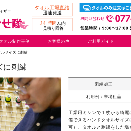
バイザー
営業時間 / 9:00〜17:0
タオル制作事例
お客様の声
ご利用ガイド
オルサイズに刺繍
ズに刺繍
刺繍加工
利用例：来場粗品
工業用ミシンで１枚から綺麗
備できるハンドタオルサイズ
可）。タオルと刺繍をした場