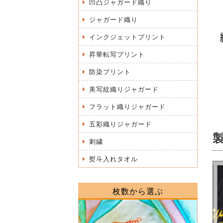
凹凸ジャガード織り
ジャガード織り
インクジェットプリント
昇華転写プリント
防染プリント
美写紋織りジャガード
フラット織りジャガード
五彩織りジャガード
刺繍
熨斗入れタオル
枚数から選ぶ