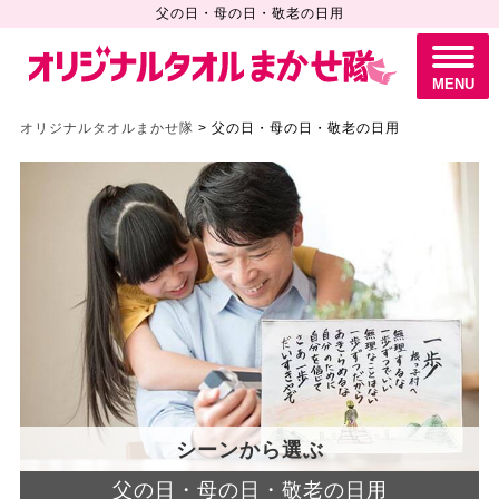
父の日・母の日・敬老の日用
M
E
N
MENU
U
オリジナルタオルまかせ隊
>
父の日・母の日・敬老の日用
シーンから選ぶ
父の日・母の日・敬老の日用