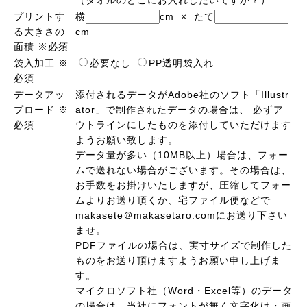
（タオルのどこにお入れしたいですか？）
プリントす
横
cm × たて
る大きさの
cm
面積
※必須
袋入加工
※
必要なし
PP透明袋入れ
必須
データアッ
添付されるデータがAdobe社のソフト「Illustr
プロード
※
ator」で制作されたデータの場合は、 必ずア
必須
ウトラインにしたものを添付していただけます
ようお願い致します。
データ量が多い（10MB以上）場合は、フォー
ムで送れない場合がございます。その場合は、
お手数をお掛けいたしますが、圧縮してフォー
ムよりお送り頂くか、宅ファイル便などで
makasete＠makasetaro.comにお送り下さい
ませ。
PDFファイルの場合は、実寸サイズで制作した
ものをお送り頂けますようお願い申し上げま
す。
マイクロソフト社（Word・Excel等）のデータ
の場合は、当社にフォントが無く文字化け・画