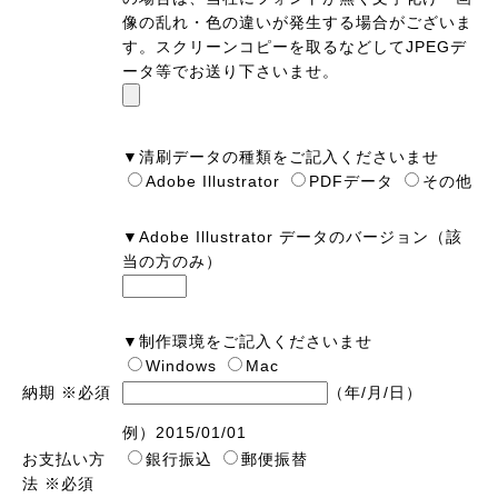
像の乱れ・色の違いが発生する場合がございま
す。スクリーンコピーを取るなどしてJPEGデ
ータ等でお送り下さいませ。
▼清刷データの種類をご記入くださいませ
Adobe Illustrator
PDFデータ
その他
▼Adobe Illustrator データのバージョン（該
当の方のみ）
▼制作環境をご記入くださいませ
Windows
Mac
納期
※必須
（年/月/日）
例）2015/01/01
お支払い方
銀行振込
郵便振替
法
※必須