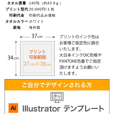
タオル質量
140匁（約43.8ｇ）
プリント型代
20,000円/１色
印刷代金
印刷代込み価格
タオルカラー
ホワイト
産地
海外製