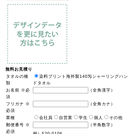
無料お見積り
タオルの種
染料プリント海外製140匁シャーリングハン
類
ドタオル
お名前
※必
（全角漢字）
須
フリガナ
※
（全角カナ）
必須
業種
会社員
自営業
学生
個人
その他
郵便番号
※
（半角数字）
必須
例）520-0106