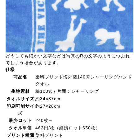
どうしても細かい文字などは写真のRの文字のようにつぶれ
てしまう場合があります。
仕様
商品名
染料プリント海外製140匁シャーリングハンド
タオル
生地素材
綿100% / 片面：シャーリング
タオルサイズ
約34×37cm
印刷可能サイ
約27×28cm
ズ
最少ロット
240枚～
タオル単価
462円/枚（経済ロット650枚）
プリント種類
染料プリント