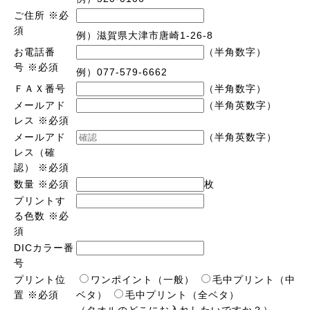
ご住所
※必
須
例）滋賀県大津市唐崎1-26-8
お電話番
（半角数字）
号
※必須
例）077-579-6662
ＦＡＸ番号
（半角数字）
メールアド
（半角英数字）
レス
※必須
メールアド
（半角英数字）
レス（確
認）
※必須
数量
※必須
枚
プリントす
る色数
※必
須
DICカラー番
号
プリント位
ワンポイント（一般）
毛中プリント（中
置
※必須
ベタ）
毛中プリント（全ベタ）