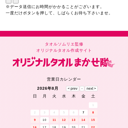
※データ送信にお時間がかかることがございます。
一度だけボタンを押して、しばらくお待ち下さいませ。
タオルソムリエ監修
オリジナルタオル作成サイト
営業日カレンダー
2026年8月
日
月
火
水
木
金
土
1
2
3
4
5
6
7
8
9
10
11
12
13
14
15
16
17
18
19
20
21
22