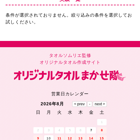
条件が選択されておりません。絞り込みの条件を選択してお
試しください。
タオルソムリエ監修
オリジナルタオル作成サイト
営業日カレンダー
2026年8月
日
月
火
水
木
金
土
1
2
3
4
5
6
7
8
9
10
11
12
13
14
15