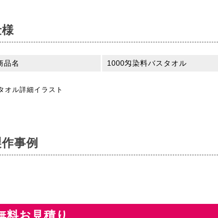
仕様
商品名
1000匁染料バスタオル
製作事例
無料お見積り