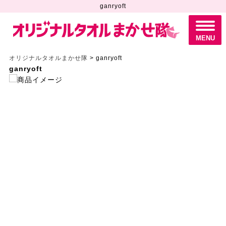
ganryoft
M
E
N
MENU
U
オリジナルタオルまかせ隊
>
ganryoft
ganryoft