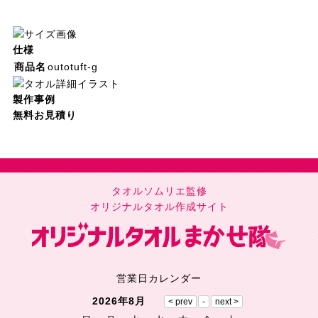
仕様
商品名
outotuft-g
製作事例
無料お見積り
タオルソムリエ監修
オリジナルタオル作成サイト
営業日カレンダー
2026年8月