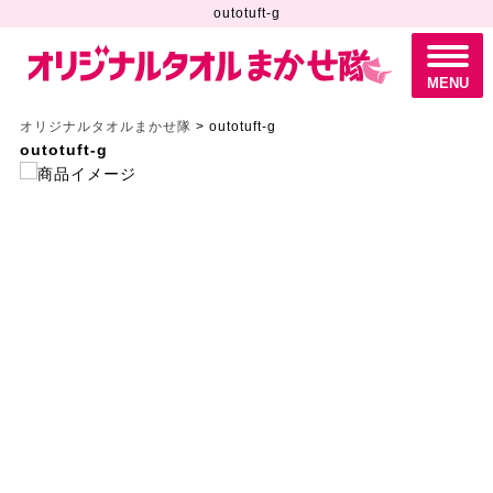
outotuft-g
M
E
N
MENU
U
オリジナルタオルまかせ隊
>
outotuft-g
outotuft-g