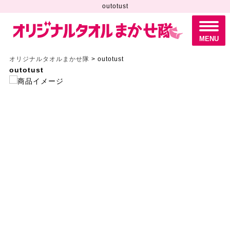
outotust
M
E
N
MENU
U
オリジナルタオルまかせ隊
>
outotust
outotust