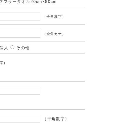
フラータオル20cm×80cm
（全角漢字）
（全角カナ）
個人
その他
字）
（半角数字）