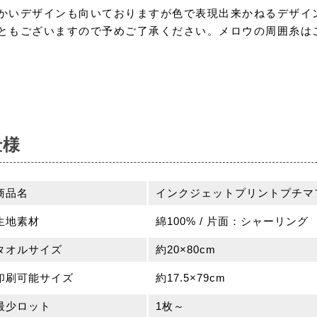
かいデザインも向いておりますが色で表現出来かねるデザイ
ともございますので予めご了承ください。メロウの周囲糸は
仕様
商品名
インクジェットプリントプチマフラ
生地素材
綿100% / 片面：シャーリング
タオルサイズ
約20×80cm
印刷可能サイズ
約17.5×79cm
最少ロット
1枚～