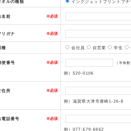
タオルの種類
インクジェットプリントプチマ
お名前
※必須
フリガナ
※必須
業種
会社員
自営業
学生
郵便番号
※必須
（半角数
例）520-0106
ご住所
※必須
例）滋賀県大津市唐崎1-26-8
お電話番号
※必須
例）077-579-6662