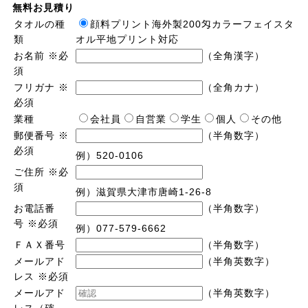
無料お見積り
タオルの種
顔料プリント海外製200匁カラーフェイスタ
類
オル平地プリント対応
お名前
※必
（全角漢字）
須
フリガナ
※
（全角カナ）
必須
業種
会社員
自営業
学生
個人
その他
郵便番号
※
（半角数字）
必須
例）520-0106
ご住所
※必
須
例）滋賀県大津市唐崎1-26-8
お電話番
（半角数字）
号
※必須
例）077-579-6662
ＦＡＸ番号
（半角数字）
メールアド
（半角英数字）
レス
※必須
メールアド
（半角英数字）
レス（確