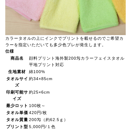
カラータオルの上にインクでプリントを載せるのでご希望カ
ラーを指定いただいても多少色ブレが発生します。
仕様
商品名
顔料プリント海外製200匁カラーフェイスタオル
平地プリント対応
生地素材
綿100%
タオルサイ
約34×85cm
ズ
印刷可能サ
約25×6cm
イズ
最少ロット
100枚～
タオル単価
420円/枚
タオル質量
200匁（約62.5ｇ）
プリント型
5,000円/１色