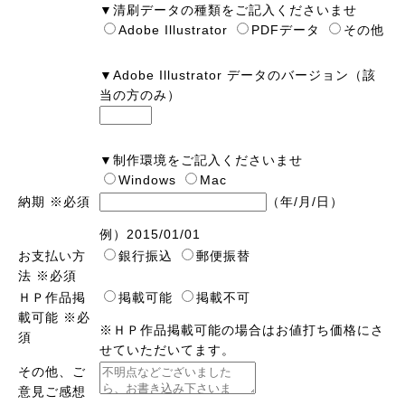
▼清刷データの種類をご記入くださいませ
Adobe Illustrator
PDFデータ
その他
▼Adobe Illustrator データのバージョン（該
当の方のみ）
▼制作環境をご記入くださいませ
Windows
Mac
納期
※必須
（年/月/日）
例）2015/01/01
お支払い方
銀行振込
郵便振替
法
※必須
ＨＰ作品掲
掲載可能
掲載不可
載可能
※必
※ＨＰ作品掲載可能の場合はお値打ち価格にさ
須
せていただいてます。
その他、ご
意見ご感想