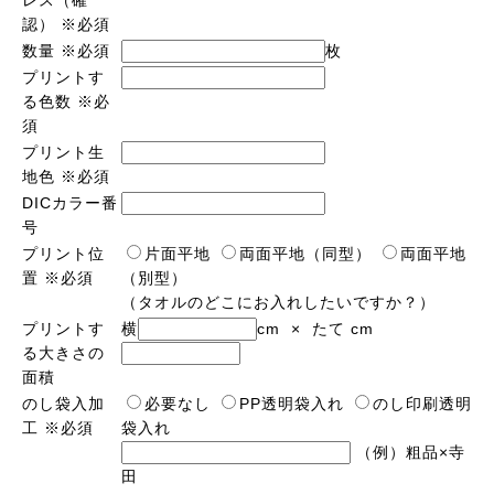
認）
※必須
数量
※必須
枚
プリントす
る色数
※必
須
プリント生
地色
※必須
DICカラー番
号
プリント位
片面平地
両面平地（同型）
両面平地
置
※必須
（別型）
（タオルのどこにお入れしたいですか？）
プリントす
横
cm × たて cm
る大きさの
面積
のし袋入加
必要なし
PP透明袋入れ
のし印刷透明
工
※必須
袋入れ
（例）粗品×寺
田